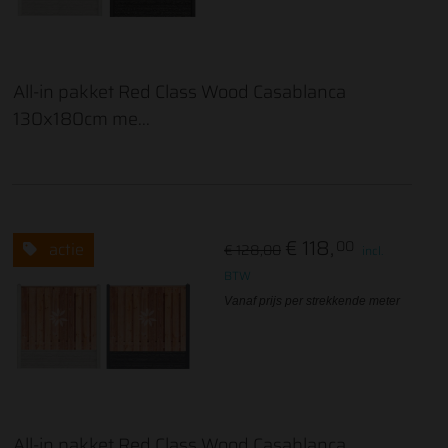
All-in pakket Red Class Wood Casablanca
130x180cm me...
€ 118,
00
actie
€ 128,00
incl.
BTW
Vanaf prijs per strekkende meter
All-in pakket Red Class Wood Casablanca