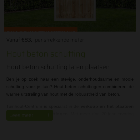
Vanaf €83,-
per strekkende meter
Hout beton schutting
Hout beton schutting laten plaatsen
Ben je op zoek naar een stevige, onderhoudsarme en mooie
schutting voor je tuin? Hout-beton schuttingen combineren de
warme uitstraling van hout met de robuustheid van beton.
Tuinhout-Centrum is specialist in de
verkoop en het plaatsen
van hout-beton schuttingen
Lees meer
. Met meer dan 20 jaar ervaring
zorgt ons montageteam voor een goed geplaatste hout-beton
schutting. Ook voor het verwijderen van een bestaande
schutting kun je bij ons terecht.