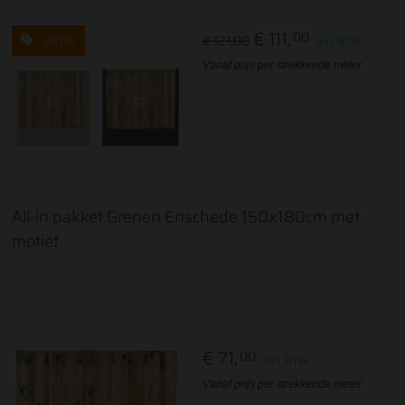
€ 111,
00
actie
€ 121,00
incl. BTW
Vanaf prijs per strekkende meter
All-in pakket Grenen Enschede 150x180cm met
motief
€ 71,
00
incl. BTW
Vanaf prijs per strekkende meter