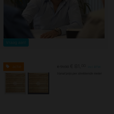
Vraag aan!
€ 81,
00
actie
€ 91,00
incl. BTW
Vanaf prijs per strekkende meter