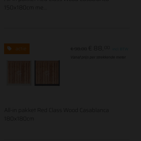
150x180cm me...
€ 88,
00
actie
€ 98,00
incl. BTW
Vanaf prijs per strekkende meter
All-in pakket Red Class Wood Casablanca
180x180cm