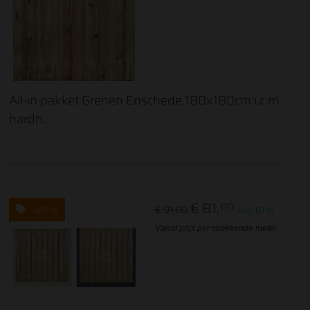
All-in pakket Grenen Enschede 180x180cm i.c.m.
hardh...
€ 81,
00
actie
€ 91,00
incl. BTW
Vanaf prijs per strekkende meter