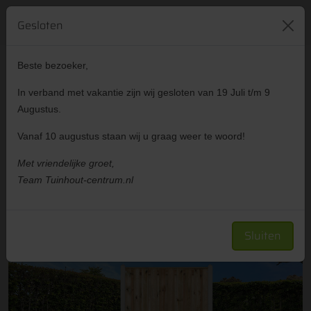
421
reviews
024 641 83 35
Gesloten
Beste bezoeker,
Advies
Gratis
In verband met vakantie zijn wij gesloten van 19 Juli t/m 9
gesprek
offerte
Augustus.
Vanaf 10 augustus staan wij u graag weer te woord!
Met vriendelijke groet,
Showtuin
Zakelijk klant worden
Team Tuinhout-centrum.nl
Sluiten