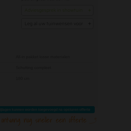
Adviesgesprek in showtuin
Leg al uw tuinwensen voor
All-in pakket losse materialen
Schutting compleet
180 cm
nten wat u wenst. Dit zorgt voor een verbinding tussen een
ijlagen kunnen worden toegevoegd na opsturen offerte
 ontvang nog sneller een offerte