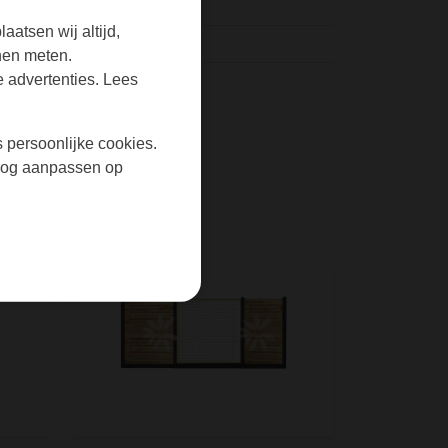
aatsen wij altijd,
nen meten.
 advertenties. Lees
t diamantkop 10x10x280cm ( standaard )
s persoonlijke cookies.
r nog aanpassen op
palen is altijd hetzelfde. De zichtkanten van de
onderplaat