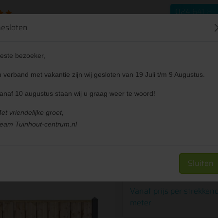
024 641 83
esloten
este bezoeker,
n verband met vakantie zijn wij gesloten van 19 Juli t/m 9 Augustus.
verkappingen
Tuin
Sale
Projecten
anaf 10 augustus staan wij u graag weer te woord!
nschede 180x180cm losse materia
et vriendelijke groet,
eam Tuinhout-centrum.nl
€
81,
00
All-in pakket losse materi
Sluiten
Totaal aantal gewenste m
Vanaf prijs per strekken
We berekenen, n.a.v. het door u in
Voeg toe aan offerte
meter
hoeveel en welke onderdelen u nodig 
passend te maken.