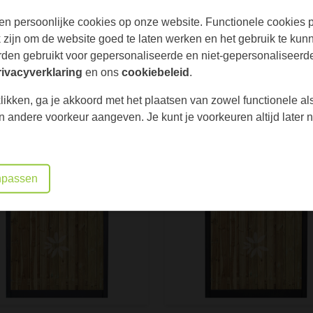
n
.
Prijs € 10,00
200 cm
begrepen en zijn afhankelijk van de
en persoonlijke cookies op onze website. Functionele cookies pl
16 mm
zijn om de website goed te laten werken en het gebruik te kun
den gebruikt voor gepersonaliseerde en niet-gepersonaliseerde
Grenen
rivacyverklaring
en ons
cookiebeleid
.
Ja
Betonpaal IJSSEL gecoa
likken, ga je akkoord met het plaatsen van zowel functionele al
Tuindeco
chutting door ons.
Prijs € 30,00
een andere voorkeur aangeven. Je kunt je voorkeuren altijd late
19+2
 die door ons zijn
Hout-beton
Keuze onderplaten
passen
De kleur van de onderplaten en beton
Actie
onderplaten zijn altijd gelijk.
en geplaatst zodat het
Gladde 
, waartussen een betonplaat is
et elkaar verbonden waardoor er
on.