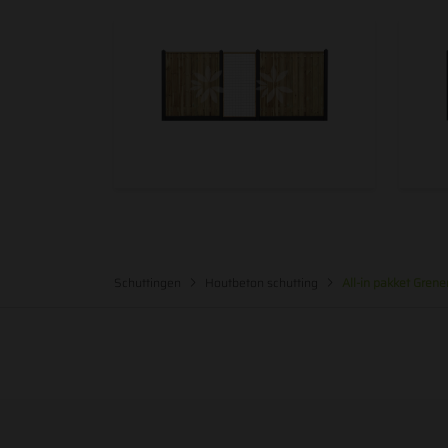
4. Met dit systeem zijn hoogteverschillen zonder pr
Tip: om dit systeem in een hoek of tegen een muur te
hoek/muurprofiel gebruiken.
Schuttingen
Houtbeton schutting
All-in pakket Gre