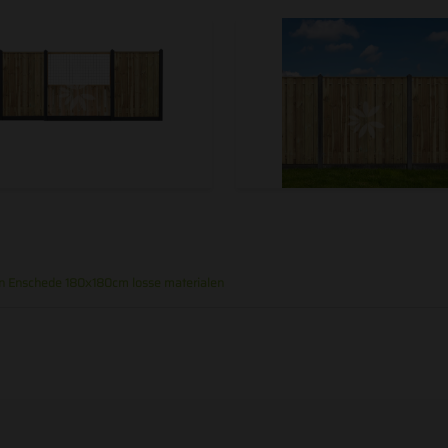
oblemen op te vangen.
Rots mo
Prijs € 5,00
 plaatsen, kunt u het speciale
Leistee
Prijs € 10,
Blokhutp
Prijs € 5,00
nen Enschede 180x180cm losse materialen
Romeins
Prijs € 10,