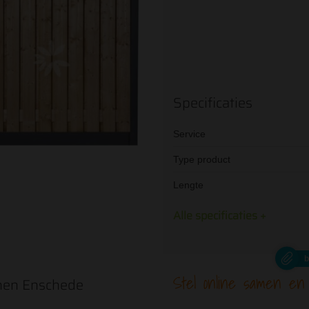
Specificaties
Aantal hoeken
Service
Hoeken
Type product
Lengte
Alle specificaties +
Schuine element
Kies het aantal stuks schuine eleme
hoge en lage schutting.
b
Stel online samen en
enen Enschede
Schuine element(en)