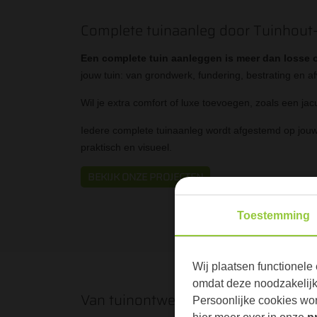
Complete tuinaanleg door Tuinhout
Een complete tuin aanleggen is meer dan losse
jouw tuin: van grondwerk, fundering, bestrating en af
Wil je extra comfort of luxe toevoegen, zoals een jac
Iedere complete tuinaanleg wordt afgestemd op jouw 
praktisch en visueel.
BEKIJK ONZE PROJECTEN
Toestemming
Wij plaatsen functionele 
omdat deze noodzakelijk 
Van tuinontwerp tot realisatie
Persoonlijke cookies wor
hier meer over in onze
p