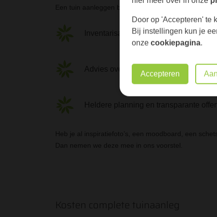
Een tuin aanleggen begint met een goed plan. Wij sta
Door op 'Accepteren' te k
Bij instellingen kun je 
Inventarisatie van jouw wensen
onze
cookiepagina
.
Advies over materialen en indeling
Accepteren
Aan
Heldere planning en transparante offer
Heb je al inspiratiefoto’s, een moodboard, een sche
Dan nemen we deze mee in ons voorstel.
Kosten complete tuinaanleg