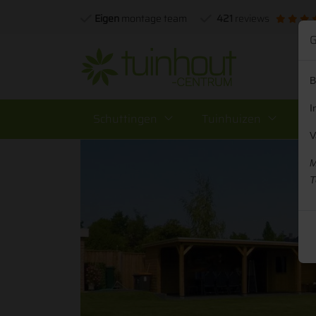
Eigen
montage team
421
reviews
G
B
I
Schuttingen
Tuinhuizen
O
V
M
T