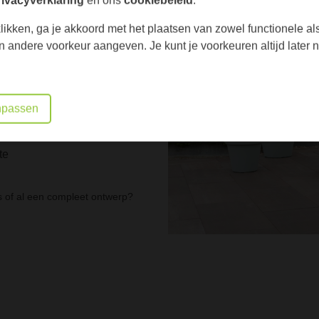
rten altijd met:
likken, ga je akkoord met het plaatsen van zowel functionele al
een andere voorkeur aangeven. Je kunt je voorkeuren altijd late
passen
te
ts of al een compleet ontwerp?