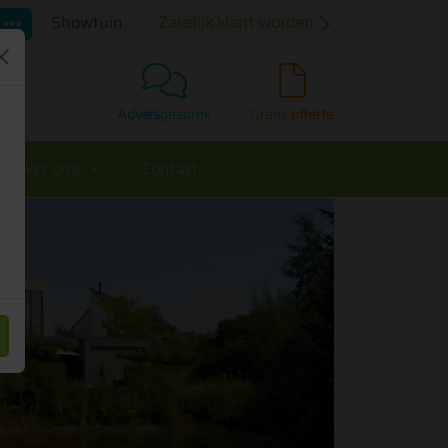
Showtuin
Zakelijk klant worden
 35
Advies
gesprek
Gratis
offerte
Over ons
Contact