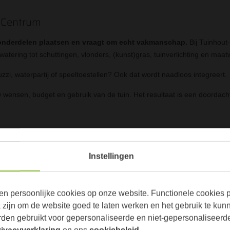
-Centrum
 onderdelen plaatsen en vraagt om echt vakmanschap.
Bij Tuinhout
watering tot schuttingen, vlonders, (kunst)gras, tuinverlichting en maat
uzzi, waterpartij of speeltoestellen? Ook dat wordt naadloos integreert.
wensen, budget en gebruik van de tuin. Het resultaat is een doordachte
Instellingen
en persoonlijke cookies op onze website. Functionele cookies pl
zijn om de website goed te laten werken en het gebruik te kun
den gebruikt voor gepersonaliseerde en niet-gepersonaliseerde
rivacyverklaring
en ons
cookiebeleid
.