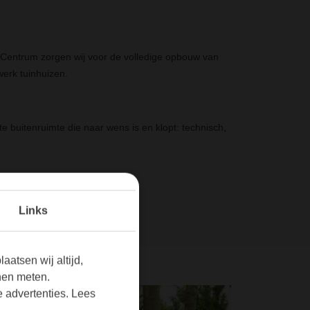
-Centrum zorgen wij voor de volledige opbouw van
werk tuinhuizen.
 buitenruimte die naar wens is en klopt: technisch,
Links
aatsen wij altijd,
nen meten.
 advertenties. Lees