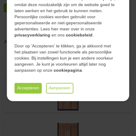
Hoekwoning
omdat deze noodzakelijk zijn om de website goed te
Bekijk meer specificaties
Geïmpregneerd
Ja
laten werken en het gebruik te kunnen meten.
Persoonlijke cookies worden gebruikt voor
Merk
Tuindeco
gepersonaliseerde en niet-gepersonaliseerde
Vrijstaande woning
advertenties. Lees hier meer over in onze
Aantal planken
19+2
privacyverklaring
en ons
cookiebeleid
.
Afbeeldingen
Materiaal
Hout-beton
Via de garage
Door op 'Accepteren' te klikken, ga je akkoord met
het plaatsen van zowel functionele als persoonlijke
Markering
Actie
cookies. Bij instellingen kun je een andere voorkeur
aangeven. Je kunt je voorkeuren altijd later nog
Anders
aanpassen op onze
cookiepagina
.
Accepteren
Aanpassen
Gaaselementen
Gaaselement met Red Class Wood kader
180x180cm