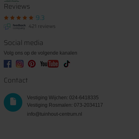
Reviews
Leisteen motief onderplaat
Prijs € 10,00
9.3
421 reviews
Social media
Blokhutprofiel onderplaat
Prijs € 5,00
Volg ons op de volgende kanalen
Romeins motief onderplaat
Contact
Prijs € 10,00
Vestiging Wijchen: 024-6418335
Vestiging Rosmalen: 073-2034117
Nostalgie motief onderplaat
info@tuinhout-centrum.nl
Prijs € 10,00