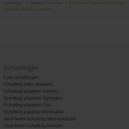
Schuttingen
Houtbeton schutting
All-in pakket Casablanca Red Class
Wood 180x180cm incl. plaatsen
Betonpaal IJSSEL wit/grijs diamantkop
10x10x280cm ( standaard )
Schuttingen
Betonpaal IJSSEL antraciet diamantkop
Luxe schuttingen
10x10x280cm ( standaard )
Schutting laten plaatsen
Prijs € 10,00
Schutting plaatsen Arnhem
Schutting plaatsen Nijmegen
Schutting plaatsen Oss
Schutting plaatsen Rosmalen
Hout beton schutting laten plaatsen
Hout beton schutting Arnhem