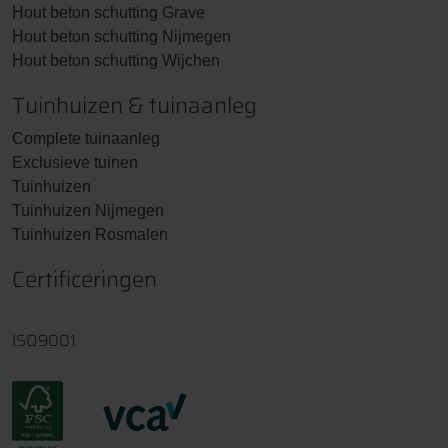
Betonpaal IJSSEL gecoat diamantkop
Hout beton schutting Grave
10x10x280cm ( standaard )
Hout beton schutting Nijmegen
Prijs € 30,00
Hout beton schutting Wijchen
Tuinhuizen & tuinaanleg
Keuze onderplaten
Complete tuinaanleg
De kleur van de onderplaten en betonpalen is altijd hetzelfde. De
Exclusieve tuinen
zichtkanten van de onderplaten zijn altijd gelijk.
Tuinhuizen
Tuinhuizen Nijmegen
Tuinhuizen Rosmalen
Gladde onderplaat
Certificeringen
ISO9001
Rots motief onderplaat
Prijs € 5,00