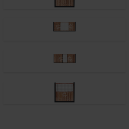
Gaaselement met Red Class Wood kader
90x180cm
Schuine element
Kies het aantal stuks schuine elementen wat u wenst. Dit zorgt voor een
verbinding tussen een hoge en lage schutting.
Schuine element(en)
Keuze betonpaal
De palen zijn glad aan alle 4 de zijden en afgewerkt met een vellingkant