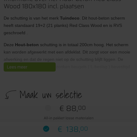
Wood 180x180 incl. plaatsen
De schutting is van het merk
Tuindeco
. Dit hout-beton scherm
heeft standaard 19+2 (21 planks) Red Class Wood en is RVS
geschroefd .
Deze
Hout-beton
schutting is in totaal 200cm hoog. Het scherm
kan worden afgewerkt met een afdeklat. Dit zorgt voor een mooie
afwerking en dat de regen niet op de schutting blijft liggen. De
Lees meer
schutting word met geelverzonken beugels ( L-beslag ) bevestigd
aan de palen. Wij raden echter altijd aan om voor RVS L-beslag te
kiezen!
Maak uw selectie
De betonpalen witgrijs, antraciet en gecoat zijn aan 4 zijden glad.
Deze zijn gewapend en hebben een diamantkop of heel soms nog
€
88,
00
een ronde kop. De betonnen onderplaten zijn ook gewapend en
sluiten precies aan bij de betonpalen.
All-in pakket losse materialen
€
138,
00
Wij
adviseren
om altijd
extra snelbeton
onder bij de palen te
verwerken om verzakkingen te voorkomen.