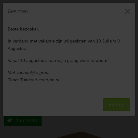
421
reviews
024 641 83 35
Gesloten
Beste bezoeker,
Advies
Gratis
In verband met vakantie zijn wij gesloten van 19 Juli t/m 9
gesprek
offerte
Augustus.
Vanaf 10 augustus staan wij u graag weer te woord!
Met vriendelijke groet,
Showtuin
Zakelijk klant worden
Team Tuinhout-centrum.nl
All-in pakket Felix Clercx Premium Teak
massief 21cm vlonder incl. plaatsen
Sluiten
duurzaam