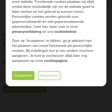
onze website. Functionele cookies plaatsen wij altijd,
Als u een
offerte aanvraag
bijlagen kunnen worden toegevoegd na opsturen offerte
doet, hoeft u enkel het aantal
omdat deze noodzakelijk zijn om de website goed te
Stel online samen en ontvang nog sneller een offerte
vierkante meter in te geven waarna wij u terugbellen voor
laten werken en het gebruik te kunnen meten.
uitgebreid advies
over kleuren en maten.
Persoonlijke cookies worden gebruikt voor
Alle specificaties
gepersonaliseerde en niet-gepersonaliseerde
*Let op, de transportkosten zijn niet in deze prijs inbegrepen en
advertenties. Lees hier meer over in onze
zijn afhankelijk van de plaats waar deze naartoe moeten.
privacyverklaring
en ons
cookiebeleid
.
Service
All-in pakket geplaatst
Natuurlijk bent u van harte welkom in
onze showtuin
.
Door op 'Accepteren' te klikken, ga je akkoord met
Breedte
21 cm
het plaatsen van zowel functionele als persoonlijke
cookies. Bij instellingen kun je een andere voorkeur
Houtdikte
23 mm
aangeven. Je kunt je voorkeuren altijd later nog
aanpassen op onze
cookiepagina
.
Merk
Felix Clercx
Geïmpregneerd
Nee
Accepteren
Aanpassen
Materiaal
Composiet
Bekijk meer specificaties
Kleur
Teak
Markering
Duurzaam