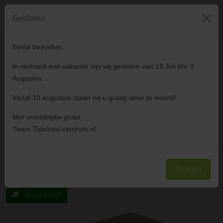
421
reviews
024 641 83 35
Gesloten
Beste bezoeker,
Advies
Gratis
In verband met vakantie zijn wij gesloten van 19 Juli t/m 9
gesprek
offerte
Augustus.
Vanaf 10 augustus staan wij u graag weer te woord!
Met vriendelijke groet,
Showtuin
Zakelijk klant worden
Team Tuinhout-centrum.nl
All-in pakket Felix Clercx Premium Light Grey
massief 21cm vlonder incl. plaatsen
Sluiten
duurzaam