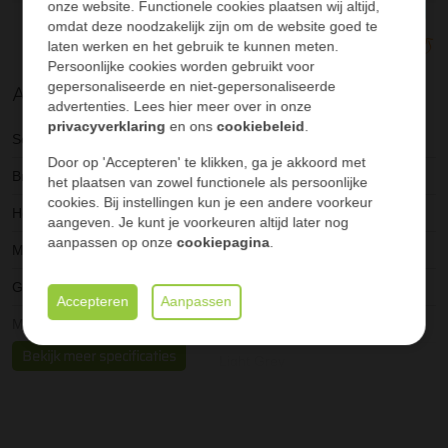
onze website. Functionele cookies plaatsen wij altijd,
Als u een
offerte aanvraag
bijlagen kunnen worden toegevoegd na opsturen offerte
doet, hoeft u enkel het aantal
omdat deze noodzakelijk zijn om de website goed te
Stel online samen en ontvang nog sneller een offerte
vierkante meter in te geven waarna wij u terugbellen voor
laten werken en het gebruik te kunnen meten.
uitgebreid advies
over kleuren en maten.
Persoonlijke cookies worden gebruikt voor
Alle specificaties
gepersonaliseerde en niet-gepersonaliseerde
*Let op, de transportkosten zijn niet in deze prijs inbegrepen en
advertenties. Lees hier meer over in onze
zijn afhankelijk van de plaats waar deze naartoe moeten.
privacyverklaring
en ons
cookiebeleid
.
Service
All-in pakket geplaatst
Natuurlijk bent u van harte welkom in
onze showtuin
.
Door op 'Accepteren' te klikken, ga je akkoord met
Breedte
21 cm
het plaatsen van zowel functionele als persoonlijke
cookies. Bij instellingen kun je een andere voorkeur
Houtdikte
23 mm
aangeven. Je kunt je voorkeuren altijd later nog
aanpassen op onze
cookiepagina
.
Merk
Felix Clercx
Geïmpregneerd
Nee
Accepteren
Aanpassen
Materiaal
Composiet
Bekijk meer specificaties
Kleur
Light Grey
Markering
Duurzaam