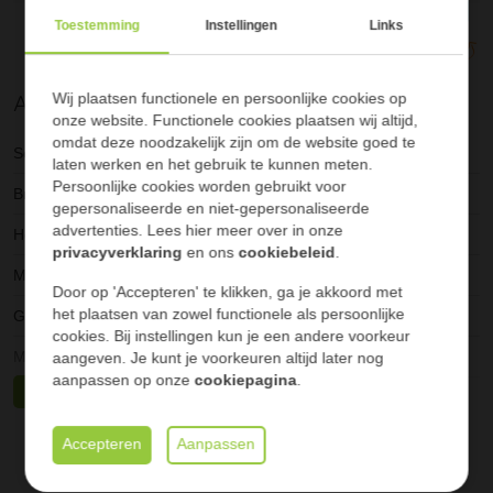
Als u een
offerte aanvraag
bijlagen kunnen worden toegevoegd na opsturen offerte
doet, hoeft u enkel het aantal
Toestemming
Instellingen
Links
Stel online samen en ontvang nog sneller een offerte
vierkante meter in te geven waarna wij u terugbellen voor
uitgebreid advies
over kleuren en maten.
Alle specificaties
Wij plaatsen functionele en persoonlijke cookies op
*Let op, de transportkosten zijn niet in deze prijs inbegrepen en
onze website. Functionele cookies plaatsen wij altijd,
zijn afhankelijk van de plaats waar deze naartoe moeten.
omdat deze noodzakelijk zijn om de website goed te
Service
All-in pakket geplaatst
laten werken en het gebruik te kunnen meten.
Natuurlijk bent u van harte welkom in
onze showtuin
.
Persoonlijke cookies worden gebruikt voor
Breedte
13.8 cm
gepersonaliseerde en niet-gepersonaliseerde
advertenties. Lees hier meer over in onze
Houtdikte
23 mm
privacyverklaring
en ons
cookiebeleid
.
Merk
Felix Clercx
Door op 'Accepteren' te klikken, ga je akkoord met
het plaatsen van zowel functionele als persoonlijke
Geïmpregneerd
Nee
cookies. Bij instellingen kun je een andere voorkeur
Materiaal
Composiet
aangeven. Je kunt je voorkeuren altijd later nog
aanpassen op onze
cookiepagina
.
Bekijk meer specificaties
Kleur
Indian Summer
Markering
Duurzaam
Accepteren
Aanpassen