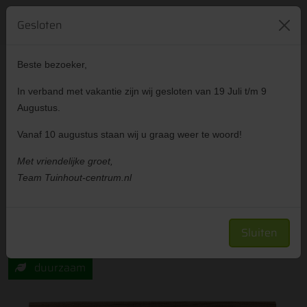
421
reviews
024 641 83 35
Gesloten
Beste bezoeker,
Advies
Gratis
In verband met vakantie zijn wij gesloten van 19 Juli t/m 9
gesprek
offerte
Augustus.
Vanaf 10 augustus staan wij u graag weer te woord!
Met vriendelijke groet,
Showtuin
Zakelijk klant worden
Team Tuinhout-centrum.nl
All-in pakket Felix Clercx Harmony Indian
Summer massief vlonder incl. plaatsen
Sluiten
duurzaam